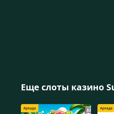
games
casino
вход
Sultan
casino
скачать
Промокод
Султан
геймс
казино
Султан
Еще слоты казино S
казино
слоты
Аркада
Аркада