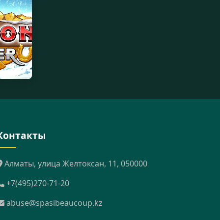
Контакты
Алматы, улица Желтоксан, 11, 050000
+7(495)270-71-20
abuse@spasibeaucoup.kz